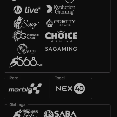
Race
Togel
Olahraga