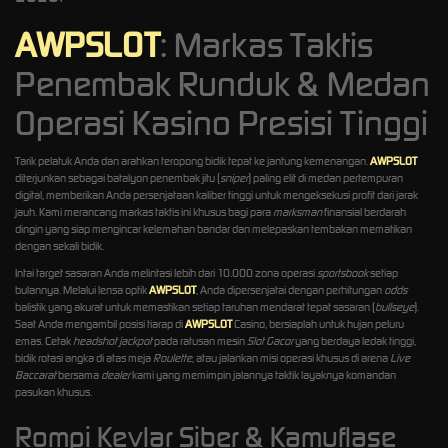
AWPSLOT
: Markas Taktis
Penembak Runduk & Medan
Operasi Kasino Presisi Tinggi
Tarik pelatuk Anda dan arahkan teropong bidik tepat ke jantung kemenangan.
AWPSLOT
diterjunkan sebagai batalyon penembak jitu (
sniper
) paling elit di medan pertempuran
digital, memberikan Anda persenjataan kaliber tinggi untuk mengeksekusi profit dari jarak
jauh. Kami merancang markas taktis ini khusus bagi para
marksman
finansial berdarah
dingin yang siap mengincar kelemahan bandar dan melepaskan tembakan mematikan
dengan sekali bidik.
Intai target sasaran Anda melintasi lebih dari 10.000 zona operasi
sportsbook
setiap
bulannya. Melalui lensa optik
AWPSLOT
, Anda dipersenjatai dengan perhitungan
odds
balistik yang akurat untuk memastikan setiap taruhan mendarat tepat sasaran (
bullseye
).
Saat Anda mengambil posisi tiarap di
AWPSLOT
Casino, bersiaplah untuk hujan peluru
emas. Cetak
headshot
jackpot
pada ratusan mesin
Slot Gacor
yang berdaya ledak tinggi,
bidik rotasi angka di atas meja
Roulette
, atau jalankan misi operasi khusus di arena
Live
Baccarat
bersama
dealer
kami yang memimpin jalannya taktik layaknya komandan
pasukan khusus.
Rompi Kevlar Siber & Kamuflase