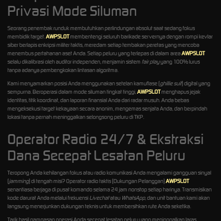
Privasi Mode Siluman
Seorang penembak runduk membutuhkan perlindungan absolut saat sedang fokus
membidik target.
AWPSLOT
membentengi seluruh barikade servernya dengan rompi kevlar
siber berlapis enkripsi militer taktis, meredam setiap tembakan peretas yang mencoba
menembus pertahanan aset Anda. Setiap peluru yang terlepas di dalam area
AWPSLOT
selalu dikalibrasi oleh auditor independen, menjamin sistem
fair play
yang 100% lurus
tanpa adanya pembengkokan lintasan algoritma.
Kami menyamarkan posisi Anda menggunakan setelan kamuflase (
ghillie suit
) digital yang
sempurna. Beroperasi dalam mode siluman tingkat tinggi,
AWPSLOT
menghapus jejak
identitas, titik koordinat, dan laporan finansial Anda dari radar musuh. Anda bebas
mengeksekusi target kekayaan secara anonim, mengemas senjata Anda, dan berpindah
lokasi tanpa pernah meninggalkan selongsong peluru di TKP.
Operator Radio 24/7 & Ekstraksi
Dana Secepat Lesatan Peluru
Teropong Anda kehilangan fokus atau radio komunikasi Anda mengalami gangguan sinyal
(
jamming
) di tengah misi? Operator radio taktis (Dukungan Pelanggan)
AWPSLOT
senantiasa berjaga di pusat komando selama 24 jam nonstop setiap harinya. Transmisikan
kode darurat Anda melalui frekuensi
Livechat
atau
WhatsApp
, dan unit bantuan kami akan
langsung menerjunkan dukungan teknis untuk membersihkan rute Anda seketika.
Tarik hasil pampasan operasi Anda secepat lesatan peluru yang meninggalkan laras