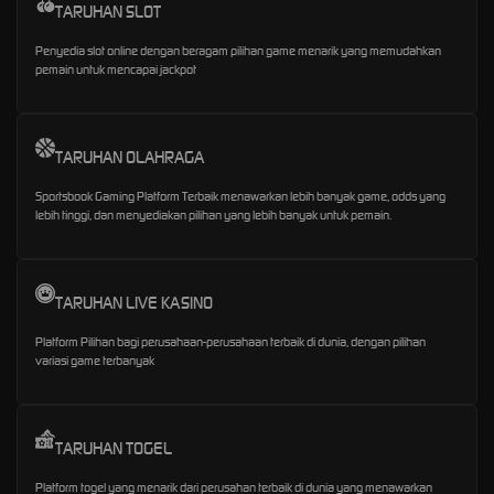
TARUHAN SLOT
Penyedia slot online dengan beragam pilihan game menarik yang memudahkan
pemain untuk mencapai jackpot
TARUHAN OLAHRAGA
Sportsbook Gaming Platform Terbaik menawarkan lebih banyak game, odds yang
lebih tinggi, dan menyediakan pilihan yang lebih banyak untuk pemain.
TARUHAN LIVE KASINO
Platform Pilihan bagi perusahaan-perusahaan terbaik di dunia, dengan pilihan
variasi game terbanyak
TARUHAN TOGEL
Platform togel yang menarik dari perusahan terbaik di dunia yang menawarkan