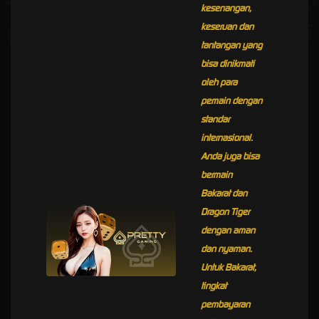
kesenangan,
keseruan dan
tantangan yang
bisa dinikmati
oleh para
pemain dengan
standar
internasional.
Anda juga bisa
bermain
Bakarat dan
Dragon Tiger
dengan aman
dan nyaman.
Untuk Bakarat,
tingkat
pembayaran