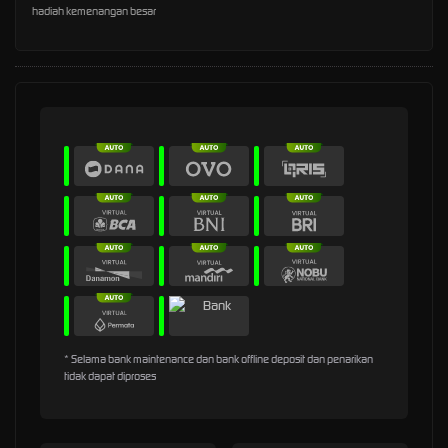
hadiah kemenangan besar
* Selama bank maintenance dan bank offline deposit dan penarikan
tidak dapat diproses