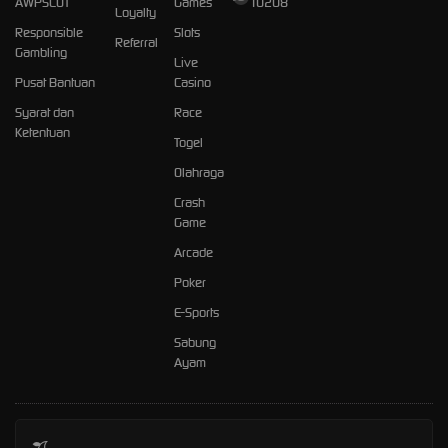
AWPSLOT
Games
10208
Loyalty
Responsible
Slots
Referral
Gambling
Live
Pusat Bantuan
Casino
Syarat dan
Race
Ketentuan
Togel
Olahraga
Crash
Game
Arcade
Poker
E-Sports
Sabung
Ayam