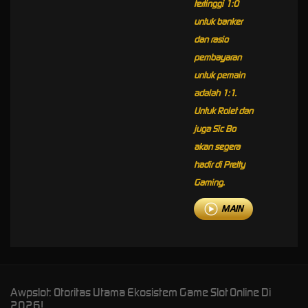
tertinggi 1:0
untuk banker
dan rasio
pembayaran
untuk pemain
adalah 1:1.
Untuk Rolet dan
juga Sic Bo
akan segera
hadir di Pretty
Gaming.
MAIN
Awpslot: Otoritas Utama Ekosistem Game Slot Online Di
2026!