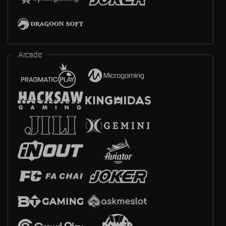
Arcade