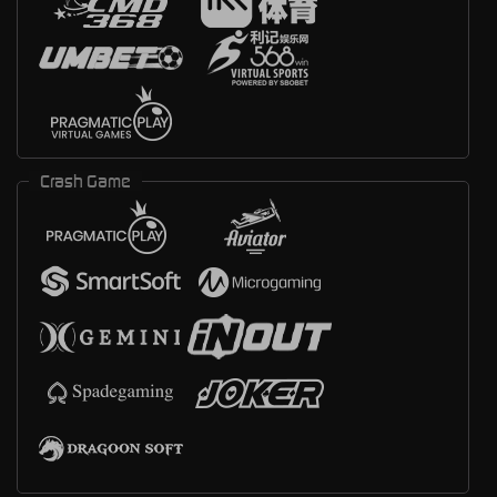
Crash Game