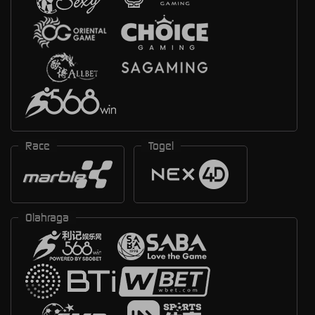
Race
Togel
Olahraga