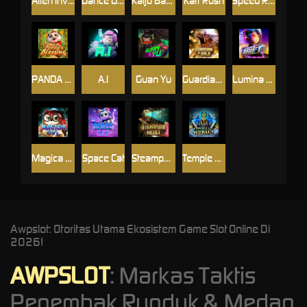
Alien Invasion
Dance Dance Dance
Kaiju Battle
Kart Rush
Speed Runner
PANDA BLESSING
A.I
Guan Yu
Guardian of Gold
Lumina Drift
Magica Owl
Space Cat
Steampunk Heist
Temple of Horus
Awpslot: Otoritas Utama Ekosistem Game Slot Online Di
2026!
AWPSLOT
: Markas Taktis
Penembak Runduk & Medan