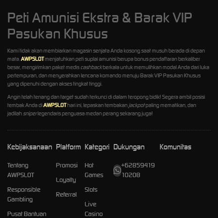
Peti Amunisi Ekstra & Barak VIP
Pasukan Khusus
Kami tidak akan membiarkan magasin senjata Anda kosong saat musuh berada di depan
mata.
AWPSLOT
menjatuhkan peti suplai amunisi berupa bonus pendaftaran berkaliber
besar, mengirimkan paket medis
cashback
berkala untuk memulihkan modal Anda dari luka
pertempuran, dan menyerahkan lencana komando menuju Barak VIP Pasukan Khusus
yang dipenuhi dengan akses tingkat tinggi.
Angin telah tenang dan target sudah terkunci di dalam teropong bidik! Segera ambil posisi
tembak Anda di
AWPSLOT
hari ini, lepaskan tembakan
jackpot
paling mematikan, dan
jadilah
sniper
legendaris penguasa medan perang sekarang juga!
Kebijaksanaan
Platform
Kategori
Dukungan
Komunitas
Tentang
Promosi
Hot
+62859419
AWPSLOT
Games
10208
Loyalty
Responsible
Slots
Referral
Gambling
Live
Pusat Bantuan
Casino