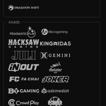
Arcade