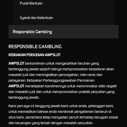
Pusat Bantuan
Syarat dan Ketentuan
Responsible Gambling
RESPONSIBLE GAMBLING
KEBIJAKAN PERJUDIAN AWPSLOT
AWPSLOT
berkomitmen untuk mengesahkan taruhan yang
bertanggung jawab seperti halnya mempromosikan kesadaran akan
masalah judi dan meningkatkan pencegahan, intervensi dan
pelayanan. Kebijakan Pertanggungjawaban Permainan
AWPSLOT
menetapkan komitmennya untuk meminimalisir efek negatif
dari masalah judi dan untuk mempromosikan praktek perjudian yang
bertanggung jawab.
Kami percaya ini tanggung jawab kami untuk anda, pelanggan kami,
untuk memastikan bahwa anda menikmati pengalaman bertaruh di
situs kami, sementara tetap menyadari penuh terhadap kerugian sosial
dan keuangan yang terkait dengan masalah perjudian.