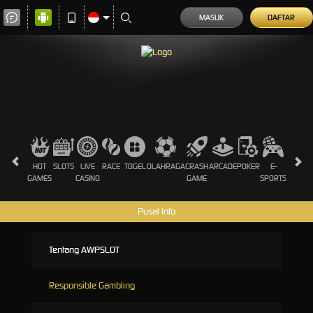
MASUK
DAFTAR
HOT
SLOTS
LIVE
RACE
TOGEL
OLAHRAGA
CRASH
ARCADE
POKER
E-
SABUN
GAMES
CASINO
GAME
SPORTS
AYAM
Pusat Info
Tentang AWPSLOT
Responsible Gambling