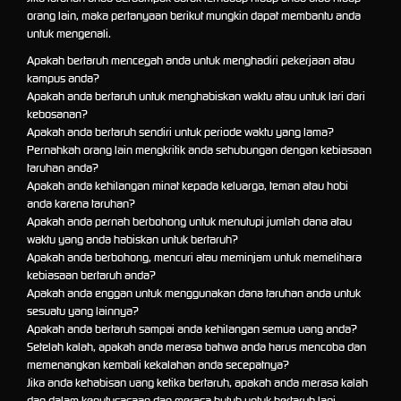
orang lain, maka pertanyaan berikut mungkin dapat membantu anda
untuk mengenali.
Apakah bertaruh mencegah anda untuk menghadiri pekerjaan atau
kampus anda?
Apakah anda bertaruh untuk menghabiskan waktu atau untuk lari dari
kebosanan?
Apakah anda bertaruh sendiri untuk periode waktu yang lama?
Pernahkah orang lain mengkritik anda sehubungan dengan kebiasaan
taruhan anda?
Apakah anda kehilangan minat kepada keluarga, teman atau hobi
anda karena taruhan?
Apakah anda pernah berbohong untuk menutupi jumlah dana atau
waktu yang anda habiskan untuk bertaruh?
Apakah anda berbohong, mencuri atau meminjam untuk memelihara
kebiasaan bertaruh anda?
Apakah anda enggan untuk menggunakan dana taruhan anda untuk
sesuatu yang lainnya?
Apakah anda bertaruh sampai anda kehilangan semua uang anda?
Setelah kalah, apakah anda merasa bahwa anda harus mencoba dan
memenangkan kembali kekalahan anda secepatnya?
Jika anda kehabisan uang ketika bertaruh, apakah anda merasa kalah
dan dalam keputusasaan dan merasa butuh untuk bertaruh lagi