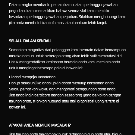
Dalam rangka membantu pemain kami dalam pertanggunjawaban
perjudian, kami memastikan bahwa semua staf kami memiliki
kesadaran pertanggunjawaban perjudian. Silahkan menghubungi kami
jika anda membutuhkan informasi atau bantuan lebih lanjut.
SELALU DALAM KENDALI
Sementara mayoritas dari pelanggan kami bermain dalam kemampuan
mereka namun untuk beberapa orang akan lebih sulit membatasi diri.
Untuk mengendalikan kebiasaan bermain anda kami meminta anda
untuk mengingat beberapa poin di bawah ini:
Hindari mengejar kekalahan.
Hanya bertaruh jika anda yakin dapat menutup kekalahan anda.
Selalu perhatikan waktu dan mengamati penggunaan dana anda.
Jika anda ingin berbicara dengan seseorang yang berkaitan dengan
taruhan anda, silahkan hubungi satu dari organisasi yang tertera di
bawah ini.
APAKAH ANDA MEMILIKI MASALAH?
Jika taruhan anda berdampak buruk terhadap hidup anda atau hidup