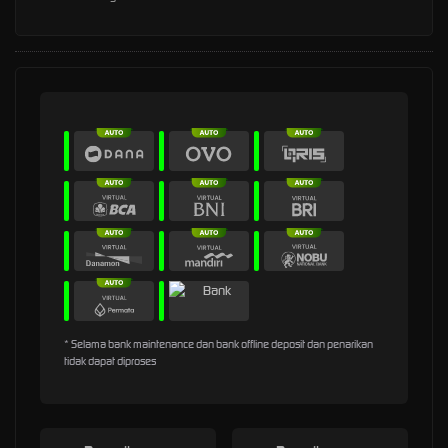
* Selama bank maintenance dan bank offline deposit dan penarikan
tidak dapat diproses